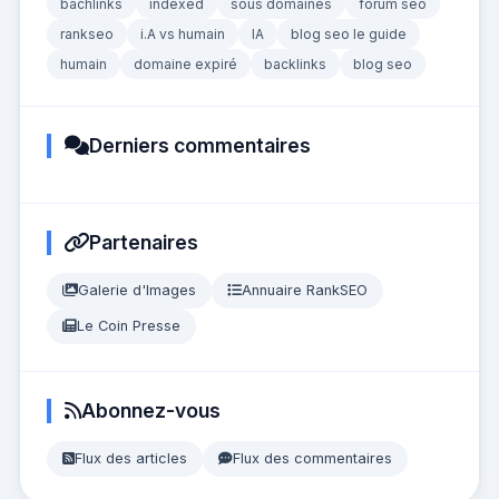
bachlinks
indexed
sous domaines
forum seo
rankseo
i.A vs humain
IA
blog seo le guide
humain
domaine expiré
backlinks
blog seo
Derniers commentaires
Partenaires
Galerie d'Images
Annuaire RankSEO
Le Coin Presse
Abonnez-vous
Flux des articles
Flux des commentaires