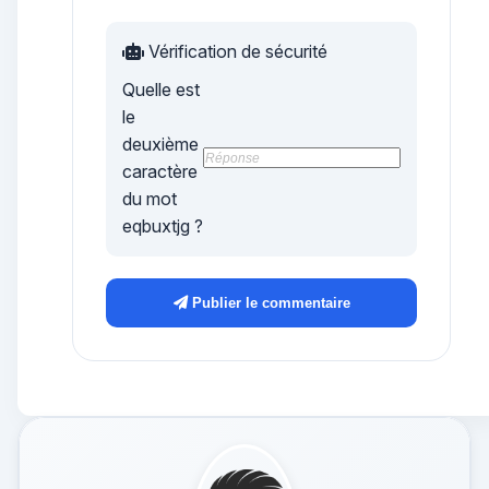
Vérification de sécurité
Quelle est
le
deuxième
caractère
du mot
eqbuxtjg
?
Publier le commentaire