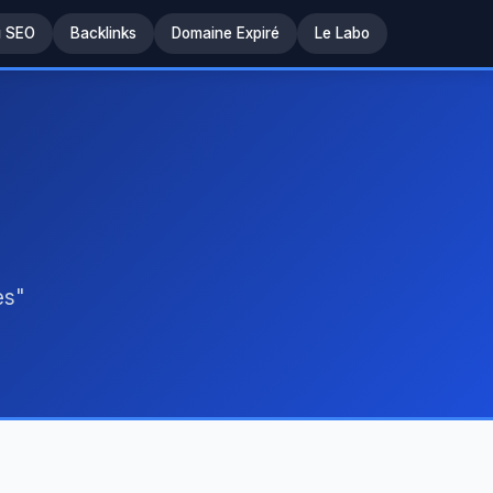
u SEO
Backlinks
Domaine Expiré
Le Labo
es"