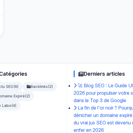
Catégories
Derniers articles
🚀 Blog SEO : Le Guide Ul
ctu SEO
(6)
Backlinks
(2)
2026 pour propulser votre s
omaine Expiré
(2)
dans le Top 3 de Google
e Labo
(4)
La fin de l'or noir ? Pourq
dénicher un domaine expiré
du vrai jus SEO est devenu
enfer en 2026