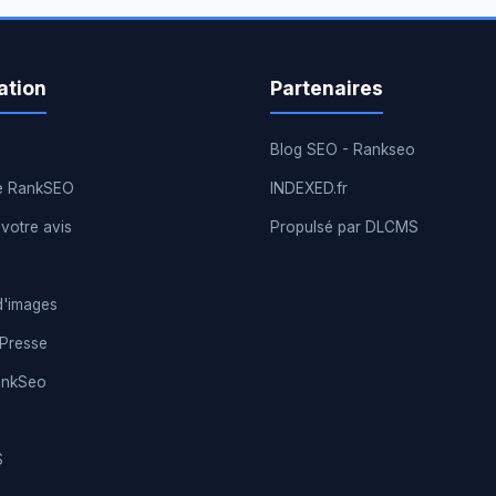
ation
Partenaires
Blog SEO - Rankseo
e RankSEO
INDEXED.fr
votre avis
Propulsé par DLCMS
d'images
 Presse
ankSeo
S