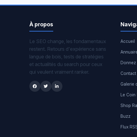
À propos
Navig
Le SEO change, les fondamentaux
Accueil
restent. Retours d'expérience sans
Annuair
langue de bois, tests de stratégies
Donnez 
et actualités du search pour ceux
qui veulent vraiment ranker.
Contact
Galerie 
Le Coin
Shop R
Buzz
Flux RS