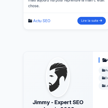
mais aujourd'hui pour reprendre la main c'était
chose.
Actu SEO
Lire la suite
A
D
L
Jimmy - Expert SEO