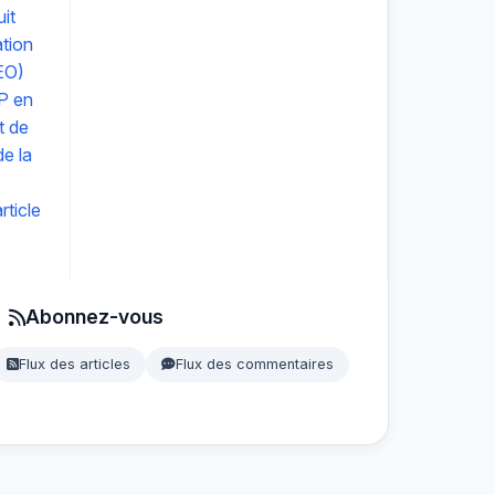
it
ation
EO)
P en
t de
e la
ticle
Abonnez-vous
Flux des articles
Flux des commentaires