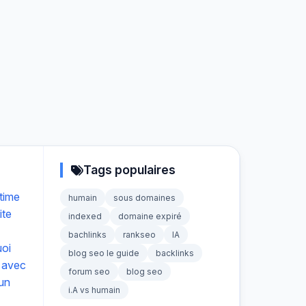
Tags populaires
time
humain
sous domaines
ite
indexed
domaine expiré
bachlinks
rankseo
IA
uoi
blog seo le guide
backlinks
 avec
forum seo
blog seo
 un
i.A vs humain