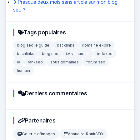
Presque deux mois sans article sur mon blog
seo ?
Tags populaires
blog seo le guide
backlinks
domaine expiré
bachlinks
blog seo
i.A vs humain
indexed
IA
rankseo
sous domaines
forum seo
humain
Derniers commentaires
Partenaires
Galerie d'Images
Annuaire RankSEO