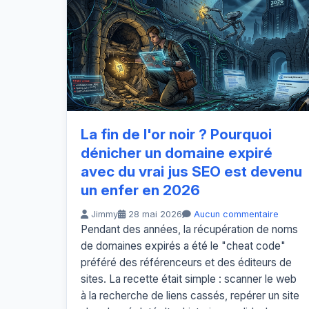
La fin de l'or noir ? Pourquoi
dénicher un domaine expiré
avec du vrai jus SEO est devenu
un enfer en 2026
Jimmy
28 mai 2026
Aucun commentaire
Pendant des années, la récupération de noms
de domaines expirés a été le "cheat code"
préféré des référenceurs et des éditeurs de
sites. La recette était simple : scanner le web
à la recherche de liens cassés, repérer un site