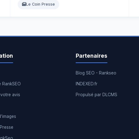
Le Coin Presse
ation
Partenaires
Blog SEO - Rankseo
e RankSEO
INDEXED.fr
votre avis
Propulsé par DLCMS
d'images
 Presse
ankSeo