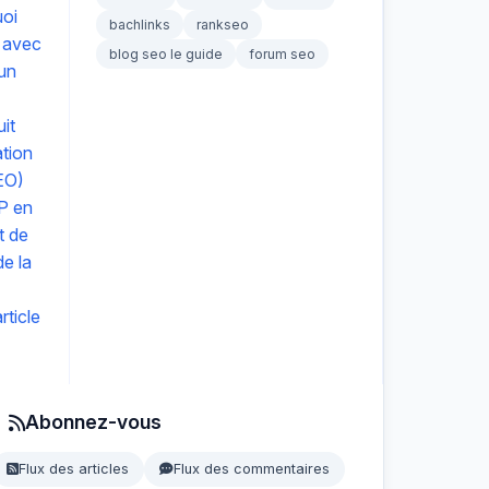
uoi
bachlinks
rankseo
 avec
blog seo le guide
forum seo
 un
it
ation
EO)
P en
t de
e la
ticle
Abonnez-vous
Flux des articles
Flux des commentaires