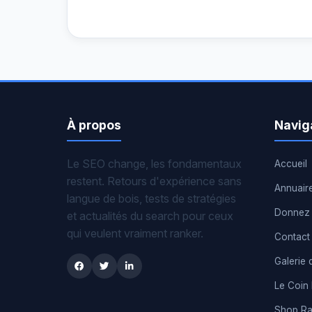
À propos
Navig
Le SEO change, les fondamentaux
Accueil
restent. Retours d'expérience sans
Annuair
langue de bois, tests de stratégies
Donnez 
et actualités du search pour ceux
qui veulent vraiment ranker.
Contact
Galerie 
Le Coin
Shop R