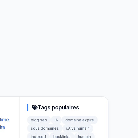
Tags populaires
time
blog seo
IA
domaine expiré
ite
sous domaines
i.A vs humain
indexed
backlinks
humain