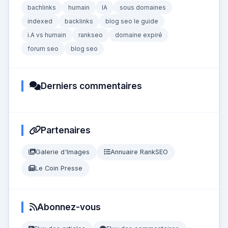
bachlinks
humain
IA
sous domaines
indexed
backlinks
blog seo le guide
i.A vs humain
rankseo
domaine expiré
forum seo
blog seo
Derniers commentaires
Partenaires
Galerie d'Images
Annuaire RankSEO
Le Coin Presse
Abonnez-vous