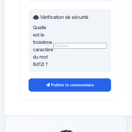
Vérification de sécurité
Quelle
est le
troisième
caractère
du mot
8d12l
?
Publier le commentaire