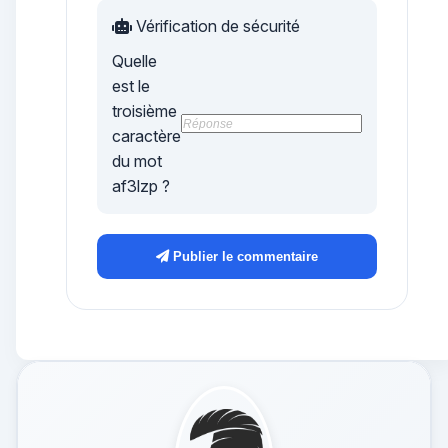
Vérification de sécurité
Quelle
est le
troisième
caractère
du mot
af3lzp
?
Publier le commentaire