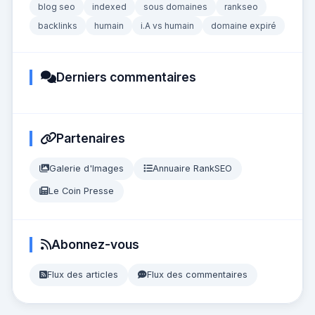
blog seo
indexed
sous domaines
rankseo
backlinks
humain
i.A vs humain
domaine expiré
Derniers commentaires
Partenaires
Galerie d'Images
Annuaire RankSEO
Le Coin Presse
Abonnez-vous
Flux des articles
Flux des commentaires