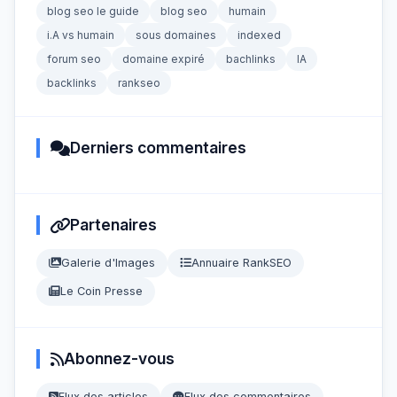
blog seo le guide
blog seo
humain
i.A vs humain
sous domaines
indexed
forum seo
domaine expiré
bachlinks
IA
backlinks
rankseo
Derniers commentaires
Partenaires
Galerie d'Images
Annuaire RankSEO
Le Coin Presse
Abonnez-vous
Flux des articles
Flux des commentaires