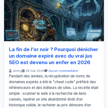
La fin de l'or noir ? Pourquoi dénicher
un domaine expiré avec du vrai jus
SEO est devenu un enfer en 2026
Jimmy
28 mai 2026
Aucun commentaire
Pendant des années, la récupération de noms de
domaines expirés a été le "cheat code" préféré des
référenceurs et des éditeurs de sites. La recette était
simple : scanner le web à la recherche de liens
cassés, repérer un site abandonné doté d’un
historique solide, le racheter au prix dérisoire d’un